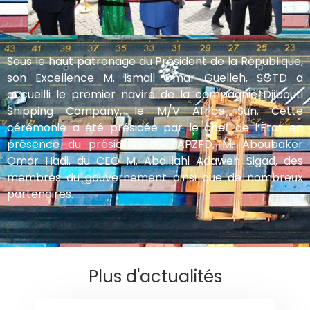
Sous le haut patronage du Président de la République,
son Excellence M. Ismail Omar Guelleh, SGTD a
accueilli le premier navire de la compagnie Djibouti
Shipping Company, le M/V Africa Sun. Cette
cérémonie a été présidée par le chef de l’État en
présence du président de l’APZFD, M. Aboubaker
Omar Hadi, du CEO M. Abdillahi Adaweh Sigad, des
membres du gouvernement ainsi que de nombreux
partenaires.
Plus d'actualités