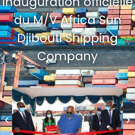
Inauguration officielle
du M/V Africa Sun
Djibouti Shipping
Company
juillet 19, 2020